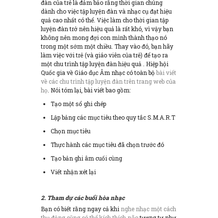
đàn của trẻ là đảm bảo rằng thời gian chúng
dành cho việc tập luyện đàn và nhạc cụ đạt hiệu
quả cao nhất có thể. Việc làm cho thời gian tập
luyện đàn trở nên hiệu quả là rất khó, vì vậy bạn
không nên mong đợi con mình thành thạo nó
trong một sớm một chiều. Thay vào đó, bạn hãy
làm việc với trẻ (và giáo viên của trẻ) để tạo ra
một chu trình tập luyện đàn hiệu quả . Hiệp hội
Quốc gia về Giáo dục Âm nhạc có toàn bộ
bài viết
về các chu trình tập luyện đàn trên trang web của
họ
. Nói tóm lại, bài viết bao gồm:
Tạo một sổ ghi chép
Lập bảng các mục tiêu theo quy tắc S.M.A.R.T
Chọn mục tiêu
Thực hành các mục tiêu đã chọn trước đó
Tạo bản ghi âm cuối cùng
Viết nhận xét lại
2. Tham dự các buổi hòa nhạc
Bạn có biết rằng ngay cả khi
nghe nhạc một cách
thụ động cũng có thể kích thích não
tương tự như