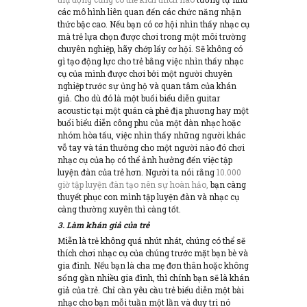
các mô hình liên quan đến các chức năng nhận
thức bậc cao. Nếu bạn có cơ hội nhìn thấy nhạc cụ
mà trẻ lựa chọn được chơi trong một môi trường
chuyên nghiệp, hãy chớp lấy cơ hội. Sẽ không có
gì tạo động lực cho trẻ bằng việc nhìn thấy nhạc
cụ của mình được chơi bởi một người chuyên
nghiệp trước sự ủng hộ và quan tâm của khán
giả. Cho dù đó là một buổi biểu diễn guitar
acoustic tại một quán cà phê địa phương hay một
buổi biểu diễn công phu của một dàn nhạc hoặc
nhóm hòa tấu, việc nhìn thấy những người khác
vỗ tay và tán thưởng cho một người nào đó chơi
nhạc cụ của họ có thể ảnh hưởng đến việc tập
luyện đàn của trẻ hơn. Người ta nói rằng
10.000
giờ tập luyện đàn tạo nên sự hoàn hảo,
bạn càng
thuyết phục con mình tập luyện đàn và nhạc cụ
càng thường xuyên thì càng tốt.
3. Làm khán giả của trẻ
Miễn là trẻ không quá nhút nhát, chúng có thể sẽ
thích chơi nhạc cụ của chúng trước mặt bạn bè và
gia đình. Nếu bạn là cha mẹ đơn thân hoặc không
sống gần nhiều gia đình, thì chính bạn sẽ là khán
giả của trẻ. Chỉ cần yêu cầu trẻ biểu diễn một bài
nhạc cho bạn mỗi tuần một lần và duy trì nó