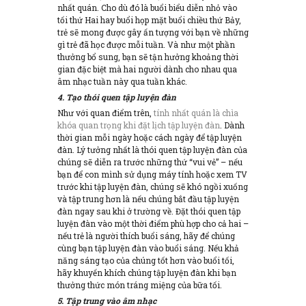
nhất quán. Cho dù đó là buổi biểu diễn nhỏ vào
tối thứ Hai hay buổi họp mặt buổi chiều thứ Bảy,
trẻ sẽ mong được gây ấn tượng với bạn về những
gì trẻ đã học được mỗi tuần. Và như một phần
thưởng bổ sung, bạn sẽ tận hưởng khoảng thời
gian đặc biệt mà hai người dành cho nhau qua
âm nhạc tuần này qua tuần khác.
4. Tạo thói quen
tập luyện đàn
Như với quan điểm trên,
tính nhất quán là chìa
khóa quan trọng khi đặt lịch tập luyện đàn
. Dành
thời gian mỗi ngày hoặc cách ngày để tập luyện
đàn. Lý tưởng nhất là thói quen tập luyện đàn của
chúng sẽ diễn ra trước những thứ “vui vẻ” – nếu
bạn để con mình sử dụng máy tính hoặc xem TV
trước khi tập luyện đàn, chúng sẽ khó ngồi xuống
và tập trung hơn là nếu chúng bắt đầu tập luyện
đàn ngay sau khi ở trường về. Đặt thói quen tập
luyện đàn vào một thời điểm phù hợp cho cả hai –
nếu trẻ là người thích buổi sáng, hãy để chúng
cùng bạn tập luyện đàn vào buổi sáng. Nếu khả
năng sáng tạo của chúng tốt hơn vào buổi tối,
hãy khuyến khích chúng tập luyện đàn khi bạn
thưởng thức món tráng miệng của bữa tối.
5. Tập trung vào âm nhạc