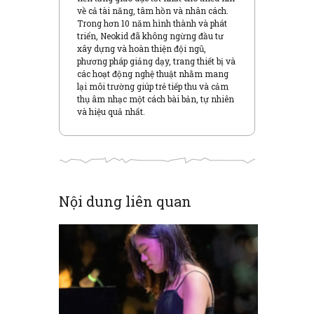
w
w
về cả tài năng, tâm hồn và nhân cách.
i
i
n
n
Trong hơn 10 năm hình thành và phát
d
d
triển, Neokid đã không ngừng đầu tư
o
o
w
w
xây dựng và hoàn thiện đội ngũ,
)
)
phương pháp giảng dạy, trang thiết bị và
các hoạt động nghệ thuật nhằm mang
lại môi trường giúp trẻ tiếp thu và cảm
thụ âm nhạc một cách bài bản, tự nhiên
và hiệu quả nhất.
Nội dung liên quan