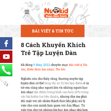
BÀI VIẾT & TIN TỨC
8 Cách Khuyến Khích
Trẻ Tập Luyện Đàn
Đã đăng
9 May, 2022
chuyên mục
Bài viết & Tin
tức,
Kiến thức âm nhạc,
Tin tức
Nghiên cứu cho thấy rằng, thường xuyên tập
luyện đàn có thể
tăng chỉ số IQ lên bảy điểm
ở cả
trẻ em cũng như người lớn và những người học
âm nhạc
đạt điểm trung bình cao hơn 20% trong
các bài kiểm tra tiêu chuẩn
, nhưng cha mẹ phải
đối mặt với rất nhiều thách thức khi phải xử lý
việc cho con mình làm quen với Âm Nhạc. Từ
việc tìm cho trẻ những lớp học âm nhạc phù hợp,