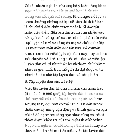
Có rất nhiều nghiên cứu ủng hộ ý kiến ​​rằng
khen
ngợi nỗ lực của trẻ sẽ hiệu quả hơn là chỉ tập
trung vào kết quả cuối cùng
. Khen ngợi nỗ lực và
khen thưởng những nỗ lực sẽ kích thích trẻ hơn
là chỉ chú ý đến chúng trong các buổi độc tấu
hoặc biểu diễn. Nếu bạn tập trung quá nhiều vào
kết quả cuối cùng, trẻ có thể trở nên phản đối việc
tập luyện đàn vì sợ rằng chúng sẽ không thể lặp
lại một màn biểu diễn độc tấu hay. Để khuyến
khích hơn nữa việc tập luyện đàn này, hãy tình cờ
nói chuyện với trẻ trong suốt cả tuần về việc tập
luyện đàn có lợi như thế nào và thậm chí những
nhạc sĩ giỏi nhất trên thế giới đã đạt được vị trí
như thế nào nhờ tập luyện đàn và cống hiến.
8. Tập luyện đàn cho não
bộ
Việc tập luyện đàn không chỉ làm cho hoàn hảo
(ít nhất là 10,000 giờ!),
tập luyện đàn thực sự có
thể thay đổi cấu trúc bộ não con người
tốt hơn!
Những thay đổi này có thể liên quan đến sự cải
thiện các kỹ năng vận động và thính giác, và bạn
có thể đã nghe nói rằng học nhạc cũng có thể cải
thiện điểm kiểm tra của trẻ. Nghe thật khó tin?
Hãy xem nghiên cứu khoa học thần kinh
này cho
thấy mối liên hệ trực tiếp giữa việc tập luyện đàn