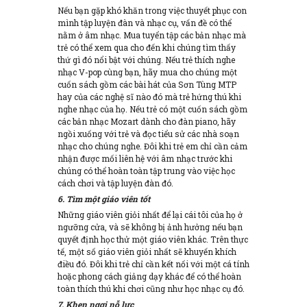
Nếu bạn gặp khó khăn trong việc thuyết phục con
mình tập luyện đàn và nhạc cụ, vấn đề có thể
nằm ở âm nhạc. Mua tuyển tập các bản nhạc mà
trẻ có thể xem qua cho đến khi chúng tìm thấy
thứ gì đó nổi bật với chúng. Nếu trẻ thích nghe
nhạc V-pop cùng bạn, hãy mua cho chúng một
cuốn sách gồm các bài hát của Sơn Tùng MTP
hay của các nghệ sĩ nào đó mà trẻ hứng thú khi
nghe nhạc của họ. Nếu trẻ có một cuốn sách gồm
các bản nhạc Mozart dành cho đàn piano, hãy
ngồi xuống với trẻ và đọc tiểu sử các nhà soạn
nhạc cho chúng nghe. Đôi khi trẻ em chỉ cần cảm
nhận được mối liên hệ với âm nhạc trước khi
chúng có thể hoàn toàn tập trung vào việc học
cách chơi và tập luyện đàn đó.
6. Tìm một giáo viên tốt
Những giáo viên giỏi nhất để lại cái tôi của họ ở
ngưỡng cửa, và sẽ không bị ảnh hưởng nếu bạn
quyết định học thử một giáo viên khác. Trên thực
tế, một số giáo viên giỏi nhất sẽ khuyến khích
điều đó. Đôi khi trẻ chỉ cần kết nối với một cá tính
hoặc phong cách giảng dạy khác để có thể hoàn
toàn thích thú khi chơi cũng như học nhạc cụ đó.
7. Khen ngợi nỗ lực