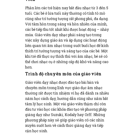
Phần lớn các trẻ hiện nay bắt đầu nhạc từ 3 đến 5
tuổi. Các bé ở lứa tuổi này thường có tính tò mò
cũng như trí tưởng tượng rất phong phú, đa dạng.
Với tâm hồn trong sáng và hồn nhiên của mình,
các bé tiếp thu tốt nhất khi được hoạt động – nhảy
múa. Giáo viên dạy nhạc phải sáng tạo trong
việc xây dựng giáo án và áp dụng các hoạt động
liên quan tới âm nhạc trong suốt buổi học để kích
thích trí tưởng tượng và sáng tạo của các bé. Một
khi trẻ đã thực sự thích thú với âm nhạc, bé sẽ có
thể chơi nhạc cụ ở những cấp độ khó và nâng cao
hơn.
Trình độ chuyên môn của giáo viên
Giáo viên dạy nhạc được đào tạo bài bản và
chuyên môn trong lĩnh vực giáo dục âm nhạc
thường rất được tín nhiệm vì họ đã dành ra nhiều
năm học cách dạy, hướng dẫn cũng như nắm bắt
tâm lý học sinh. Một vài giáo viên thậm chí còn
đầu tư vào học các khóa đào tạo về phương pháp
giảng dạy như Suzuki, Kodaly hay Orff. Những
phương pháp này sẽ giúp giáo viên có các nhìn
xuyên suốt hơn về cách thức giảng dạy và tiếp
cận học sinh.