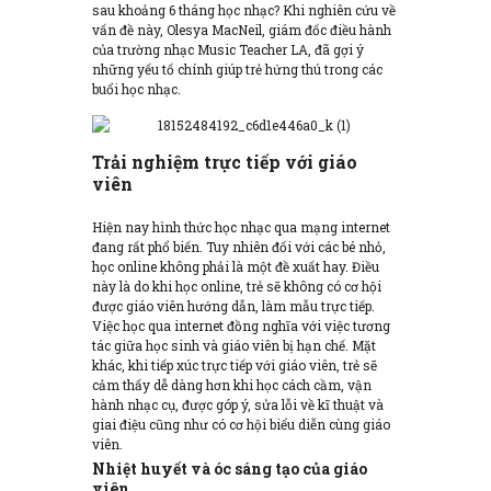
sau khoảng 6 tháng học nhạc? Khi nghiên cứu về
vấn đề này, Olesya MacNeil, giám đốc điều hành
của trường nhạc Music Teacher LA, đã gợi ý
những yếu tố chính giúp trẻ hứng thú trong các
buổi học nhạc.
Trải nghiệm trực tiếp với giáo
viên
Hiện nay hình thức học nhạc qua mạng internet
đang rất phổ biến. Tuy nhiên đối với các bé nhỏ,
học online không phải là một đề xuất hay. Điều
này là do khi học online, trẻ sẽ không có cơ hội
được giáo viên hướng dẫn, làm mẫu trực tiếp.
Việc học qua internet đồng nghĩa với việc tương
tác giữa học sinh và giáo viên bị hạn chế. Mặt
khác, khi tiếp xúc trực tiếp với giáo viên, trẻ sẽ
cảm thấy dễ dàng hơn khi học cách cầm, vận
hành nhạc cụ, được góp ý, sửa lỗi về kĩ thuật và
giai điệu cũng như có cơ hội biểu diễn cùng giáo
viên.
Nhiệt huyết và óc sáng tạo của giáo
viên