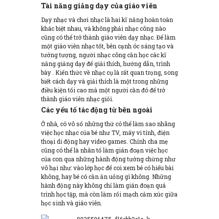
Tài năng giảng dạy của giáo viên
Dạy nhạc và chơi nhạc là hai kĩ năng hoàn toàn
khác biệt nhau, và không phải nhạc công nào
cũng có thể trở thành giáo viên dạy nhạc. Để làm
một giáo viên nhạc tốt, bên cạnh óc sáng tạo và
tưởng tượng, người nhạc công cần học các kĩ
năng giảng dạy để giải thích, hướng dẫn, trình
bày . Kiến thức về nhạc cụ là rất quan trọng, song
biết cách dạy và giải thích là một trong những
điều kiện tối cao mà một người cần đó để trở
thành giáo viên nhạc giỏi.
Các yếu tố tác động từ bên ngoài
Ở nhà, có vô số những thứ có thể làm sao nhãng
việc học nhạc của bé như TV, máy vi tính, điện
thoại di động hay video games. Chính cha mẹ
cũng có thể là nhân tố làm gián đoạn việc học
của con qua những hành động tưởng chừng như
vô hại như: vào lớp học để coi xem bé có hiểu bài
không, hay bé có cần ăn uống gì không. Những
hành động này không chỉ làm gián đoạn quá
trình học tập, mà còn làm rối mạch cảm xúc giữa
học sinh và giáo viên.