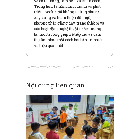
về cả tài năng, tâm hồn và nhân cách.
e
w
e
w
)
w
Trong hơn 15 năm hình thành và phát
w
w
triển, Neokid đã không ngừng đầu tư
i
i
n
n
xây dựng và hoàn thiện đội ngũ,
d
d
phương pháp giảng dạy, trang thiết bị và
o
o
w
w
các hoạt động nghệ thuật nhằm mang
)
)
lại môi trường giúp trẻ tiếp thu và cảm
thụ âm nhạc một cách bài bản, tự nhiên
và hiệu quả nhất.
Nội dung liên quan