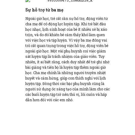
Sự hỗ trợ từ ba mẹ
Ngoài giờ học, trẻ rất cần sự hố trợ, động viên từ
cha mẹ để có động lực luyện tập. Khi trẻ bắt đầu
học nhạc, lịch sinh hoạt của bé ít nhiều sẽ bị xáo
trộn, và do đó khiến bé cảm thấy khó làm quen
với việc học và tập luyện. Vì vậy ba mẹ đóng vai
trò rất quan trọng trong việc hỗ trợ, động viên bé
ngoài giờ học. Một vài phụ huynh coi việc giám
sát luyện tập là trách nhiệm của giáo viên. Tuy
nhiên, ít ai biết rằng, cách duy nhất để trẻ ghi nhớ
bài giảng và tiến bộ là luyện tập thêm ngoài giờ
học. Cha mẹ chính là những người truyền nhiệt
huyết và cảm hứng, giúp con thích nghi với lịch
luyện tập. Đồng thời các bậc phụ huynh cũng là
người sử dụng óc sáng tạo của mình làm cho các
các buổi luyện tập trở nên thú vị, lôi cuốn và hấp
dẫn hơn đối với các em nhỏ.