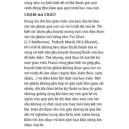
cũng như sự hiểu biết để có thể đánh giá một
cách đúng đắn hiệu quả quá trình học của con.
CHẬM mà CHẮC!
Đừng vội đòi hỏi giáo viên của bạn cho bé đàn
các tác phẩm quá sức so với trình độ của bé. Tôi
biết rất nhiều phụ huynh mong mỏi con đàn được
các tác phẩm nổi tiếng như Fur Elise
(L.V.Beethoven), Turkish March (W.A.Mozart),…
Đó có lẽ là những bản nhạc thịnh hành mà ai
cũng sẽ biết nên phụ huynh thường thích con học
để biểu diễn. Thế nhưng, một thực tế mà bất kỳ
một giáo viên Piano cũng phải biết và giúp phụ
huynh hiểu là tác phẩm không được quá sức so
với trình độ âm nhạc (ngón đàn, kiến thức, cảm
nhận,…) và điều kiện thể chất của học viên. Một
tác phẩm không phù hợp sẽ gây mất thời gian rất
nhiều, đôi khi làm bé hư kỹ thuật cơ bản do giãn
những quãng rộng khi bàn tay còn quá bé và
ngón còn quá yếu; bé chỉ đàn như một con vẹt
chứ không có chút cảm xúc hay mối liên kết với
bài. Điều đó thậm chí còn gây những hệ quả lâu
dài và nghiêm trọng như bé bị mất niềm hứng
khởi với âm nhạc và làm giới hạn khả năng âm
nhạc của bé.