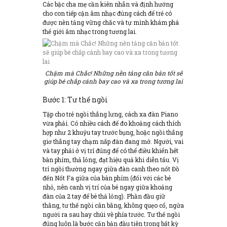
Các bậc cha mẹ cần kiên nhẫn và định hướng
cho con tiếp cận âm nhạc đúng cách để trẻ có
được nền tảng vững chắc và tự mình khám phá
thế giới âm nhạc trong tương lai.
Chậm mà Chắc! Những nền tảng căn bản tốt sẽ
giúp bé chắp cánh bay cao và xa trong tương lai
Bước 1: Tư thế ngồi
Tập cho trẻ ngồi thẳng lưng, cách xa đàn Piano
vừa phải. Có nhiều cách để đo khoảng cách thích
hợp như 2 khuỷu tay trước bụng, hoặc ngồi thẳng
giơ thẳng tay chạm nắp đàn đang mở. Người, vai
và tay phải ở vị trí đúng để có thể điều khiển hết
bàn phím, thả lỏng, đạt hiệu quả khi diễn tấu. Vị
trí ngồi thường ngay giữa đàn canh theo nốt Đồ
đến Nốt Fa giữa của bàn phím (đối với các bé
nhỏ, nên canh vị trí của bé ngay giữa khoảng
đàn của 2 tay để bé thả lỏng). Phần đầu giữ
thằng, tư thế ngồi cân bằng, không quẹo cổ, ngửa
người ra sau hay chúi về phía trước. Tư thế ngồi
đúng luôn là bước căn bản đầu tiên trong bất kỳ