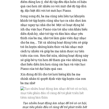
điểm đáng lưu ý, chế độ tập đều đặn luôn có hiệu
quả cao hơn rất nhiều so với một chế độ tập dồn
ép, đặc biệt đối với trẻ mới học Piano.
Song song đó, ba mẹ cũng nên liên tục khuyến
khích trẻ tập luyện cũng như tạo ra sân chơi âm
nhạc ngay tại nhà cho bé. Một số hoạt động bổ
ích chọ việc học Piano của trẻ như sân khấu biểu
diễn định kỳ, nhờ trẻ tập và đàn bản nhạc yêu
thích của ba mẹ, nhờ trẻ làm giáo viên dạy nhạc
cho ba mẹ,… Tất cả những hoạt động trên sẽ giúp
trẻ ôn luyện những kiến thức và bài nhạc một
cách tự nhiên và giúp ba mẹ nắm được sự tiến
triển của con. Hơn thế nữa, những hoạt động này
sẽ giúp bé tự tin hơn để tham gia vào những sân
chơi biểu diễn lớn hơn cùng các bạn và việc học
Piano của trẻ đạt hiệu quả cao.
Xin đừng đổ lỗi cho trẻ lười biếng khi ba mẹ
chính nhân tố quyết định việc tập luyện của con
ba mẹ nhé!
Tạo nhiều hoạt động âm nhạc để trẻ có cơ hội,
mục tiêu phấn đấu rõ ràng để trẻ phát triển hết