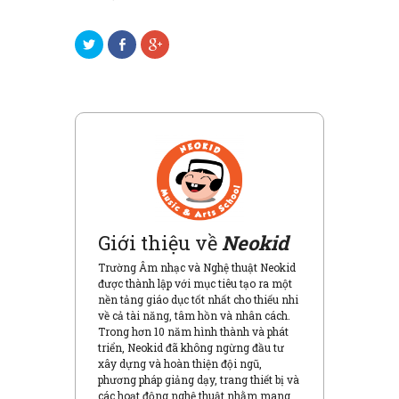
B
S
B
ấ
h
ấ
m
a
m
đ
r
đ
ể
e
ể
c
o
c
h
n
h
i
F
i
a
a
a
s
c
s
ẻ
e
ẻ
t
b
t
r
o
r
ê
o
ê
n
k
n
T
(
G
w
O
o
i
p
o
t
e
g
Giới thiệu về
Neokid
t
n
l
e
s
e
r
i
+
Trường Âm nhạc và Nghệ thuật Neokid
(
n
(
được thành lập với mục tiêu tạo ra một
O
n
O
p
e
p
nền tảng giáo dục tốt nhất cho thiếu nhi
e
w
e
về cả tài năng, tâm hồn và nhân cách.
n
w
n
s
i
s
Trong hơn 10 năm hình thành và phát
i
n
i
triển, Neokid đã không ngừng đầu tư
n
d
n
n
o
n
xây dựng và hoàn thiện đội ngũ,
e
w
e
phương pháp giảng dạy, trang thiết bị và
w
)
w
w
w
các hoạt động nghệ thuật nhằm mang