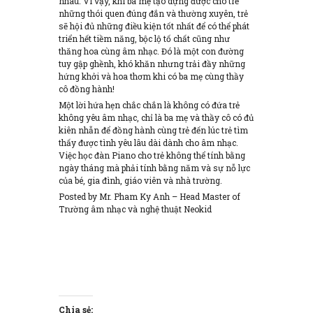
nhau. Vì vậy, khi ba mẹ tạo dựng được cho trẻ
những thói quen đúng đắn và thường xuyên, trẻ
sẽ hội đủ những điều kiện tốt nhất để có thể phát
triển hết tiềm năng, bộc lộ tố chất cũng như
thăng hoa cùng âm nhạc. Đó là một con đường
tuy gập ghềnh, khó khăn nhưng trải đầy những
hứng khởi và hoa thơm khi có ba mẹ cùng thầy
cô đồng hành!
Một lời hứa hẹn chắc chắn là không có đứa trẻ
không yêu âm nhạc, chỉ là ba mẹ và thầy cô có đủ
kiên nhẫn để đồng hành cùng trẻ đến lúc trẻ tìm
thấy được tình yêu lâu dài dành cho âm nhạc.
Việc học đàn Piano cho trẻ không thể tính bằng
ngày tháng mà phải tính bằng năm và sự nỗ lực
của bé, gia đình, giáo viên và nhà trường.
Posted by Mr. Pham Ky Anh – Head Master of
Trường âm nhạc và nghệ thuật Neokid
Chia sẻ: