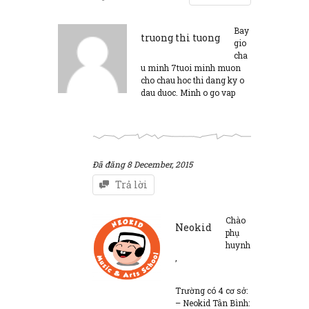
Bay
truong thi tuong
gio
cha
u minh 7tuoi minh muon
cho chau hoc thi dang ky o
dau duoc. Minh o go vap
Đã đăng
8 December, 2015
Trả lời
Chào
Neokid
phụ
huynh
,
Trường có 4 cơ sở:
– Neokid Tân Bình: