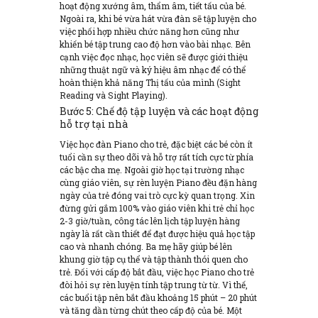
hoạt động xướng âm, thẩm âm, tiết tấu của bé.
Ngoài ra, khi bé vừa hát vừa đàn sẽ tập luyện cho
việc phối hợp nhiều chức năng hơn cũng như
khiến bé tập trung cao độ hơn vào bài nhạc. Bên
cạnh việc đọc nhạc, học viên sẽ được giới thiệu
những thuật ngữ và ký hiệu âm nhạc để có thể
hoàn thiện khả năng Thị tấu của mình (Sight
Reading và Sight Playing).
Bước 5: Chế độ tập luyện và các hoạt động
hỗ trợ tại nhà
Việc học đàn Piano cho trẻ, đặc biệt các bé còn ít
tuổi cần sự theo dõi và hỗ trợ rất tích cực từ phía
các bậc cha mẹ. Ngoài giờ học tại trường nhạc
cùng giáo viên, sự rèn luyện Piano đều đặn hàng
ngày của trẻ đóng vai trò cực kỳ quan trọng. Xin
đừng gửi gắm 100% vào giáo viên khi trẻ chỉ học
2-3 giờ/tuần, công tác lên lịch tập luyện hàng
ngày là rất cần thiết để đạt được hiệu quả học tập
cao và nhanh chóng. Ba mẹ hãy giúp bé lên
khung giờ tập cụ thể và tập thành thói quen cho
trẻ. Đối với cấp độ bắt đầu, việc học Piano cho trẻ
đòi hỏi sự rèn luyện tính tập trung từ từ. Vì thế,
các buổi tập nên bắt đầu khoảng 15 phút – 20 phút
và tăng dần từng chút theo cấp độ của bé. Một