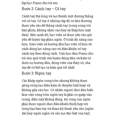
lớp học Piano cho trẻ em.
Bước 2: Cánh tay – Cổ tay
Cánh tay thả lỏng và tạo thành một đường thẳng
với cổ tay. Cổ tay ở những cấp độ cơ bản thường
được yêu cầu để thẳng cánh tay (song song với
bàn phím, không nhấc cao hay xệ thấp hơn mặt
đàn). Bên cạnh đó, học viên sẽ được yêu cầu giữ
yên để luyện tập phần ngón. Ở trình độ nâng cao
hơn, Giáo viên sẽ hướng dẫn học viên rõ hơn về
cách dùng lực nâng cao và điều khiển cổ tay
cánh tay theo đúng cách. Việc học đàn Piano cho
trẻ cần quá trình rèn luyện đúng đắn và kiên trì
dưới sự hướng dẫn, động viên của thầy cô, cha
mẹ để có thể tạo ra hiệu quả tốt nhất.
Bước 3: Ngón tay
Các khớp ngón cong tròn nhưng không được
gồng cứng tạo điều kiện di chuyển linh hoạt và
không gây cản lực. Có nhiều người chơi đàn hiểu
lầm việc cong tròn ngón tay là phải co quắp vào
trong, điều này không đúng. Độ cong của ngón
phải được người chơi điều khiển thích hợp với
từng loại bàn tay và đoạn kỹ thuật yêu cầu (ngón
dài hay ngón ngắn và cấu tạo đặc biệt của tay).