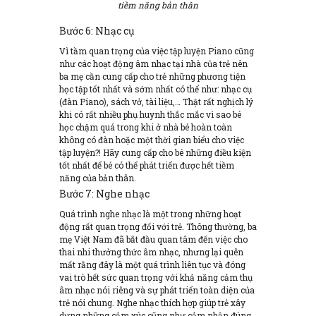
tiềm năng bản thân
Bước 6: Nhạc cụ
Vì tầm quan trọng của việc tập luyện Piano cũng
như các hoạt động âm nhạc tại nhà của trẻ nên
ba mẹ cần cung cấp cho trẻ những phương tiện
học tập tốt nhất và sớm nhất có thể như: nhạc cụ
(đàn Piano), sách vở, tài liệu,… Thật rất nghịch lý
khi có rất nhiều phụ huynh thắc mắc vì sao bé
học chậm quá trong khi ở nhà bé hoàn toàn
không có đàn hoặc một thời gian biểu cho việc
tập luyện?! Hãy cung cấp cho bé những điều kiện
tốt nhất để bé có thể phát triển được hết tiềm
năng của bản thân.
Bước 7: Nghe nhạc
Quá trình nghe nhạc là một trong những hoạt
động rất quan trọng đối với trẻ. Thông thường, ba
mẹ Việt Nam đã bắt đầu quan tâm đến việc cho
thai nhi thưởng thức âm nhạc, nhưng lại quên
mất rằng đây là một quá trình liên tục và đóng
vai trò hết sức quan trọng với khả năng cảm thụ
âm nhạc nói riêng và sự phát triển toàn diện của
trẻ nói chung. Nghe nhạc thích hợp giúp trẻ xây
dựng những cảm xúc cũng như cảm nhận đúng