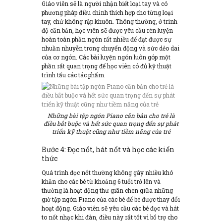
Giáo viên sẽ là người nhận biết loại tay và có
phương pháp điều chỉnh thích hợp cho từng loại
tay, chứ không rập khuôn. Thông thường, ở trình
độ căn bản, học viên sẽ được yêu cầu rèn luyện
hoàn toàn phần ngón rất nhiều để đạt được sự
nhuần nhuyễn trong chuyển động và sức dẻo dai
của cơ ngón. Các bài luyện ngón luôn góp một
phần rất quan trọng để học viên có đủ kỹ thuật
trình tấu các tác phẩm.
Những bài tập ngón Piano căn bản cho trẻ là
điều bắt buộc và hết sức quan trọng đến sự phát
triển kỹ thuật cũng như tiềm năng của trẻ
Bước 4: Đọc nốt, hát nốt và học các kiến
thức
Quá trình đọc nốt thường không gây nhiều khó
khăn cho các bé từ khoảng 6 tuổi trở lên và
thường là hoạt động thư giãn chen giữa những
giờ tập ngón Piano của các bé để bé được thay đổi
hoạt động. Giáo viên sẽ yêu cầu các bé đọc và hát
to nốt nhạc khi đàn, điều này rất tốt vì bổ trợ cho