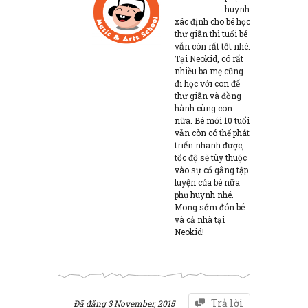
huynh
xác định cho bé học
thư giãn thì tuổi bé
vẫn còn rất tốt nhé.
Tại Neokid, có rất
nhiều ba mẹ cũng
đi học với con để
thư giãn và đồng
hành cùng con
nữa. Bé mới 10 tuổi
vẫn còn có thể phát
triển nhanh được,
tốc độ sẽ tùy thuộc
vào sự cố gắng tập
luyện của bé nữa
phụ huynh nhé.
Mong sớm đón bé
và cả nhà tại
Neokid!
Trả lời
Đã đăng
3 November, 2015