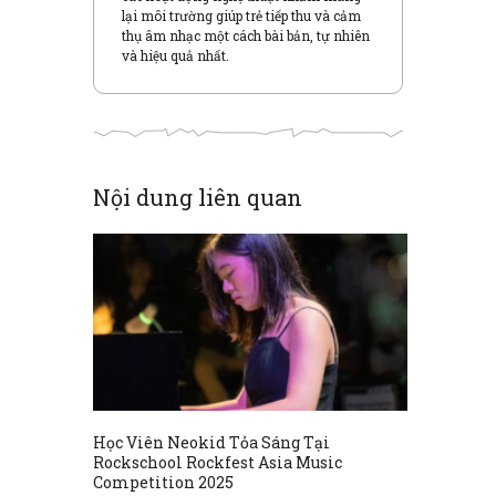
i
i
lại môi trường giúp trẻ tiếp thu và cảm
n
n
d
d
thụ âm nhạc một cách bài bản, tự nhiên
o
o
và hiệu quả nhất.
w
w
)
)
Nội dung liên quan
Học Viên Neokid Tỏa Sáng Tại
Rockschool Rockfest Asia Music
Competition 2025