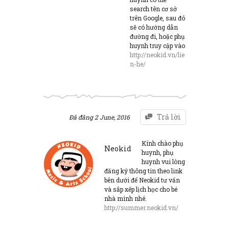
search tên cơ sở
trên Google, sau đó
sẽ có hướng dẫn
đường đi, hoặc phụ
huynh truy cập vào
http://neokid.vn/lie
n-he/
Trả lời
Đã đăng
2 June, 2016
Kính chào phụ
Neokid
huynh, phụ
huynh vui lòng
đăng ký thông tin theo link
bên dưới để Neokid tư vấn
và sắp xếp lịch học cho bé
nhà mình nhé.
http://summer.neokid.vn/